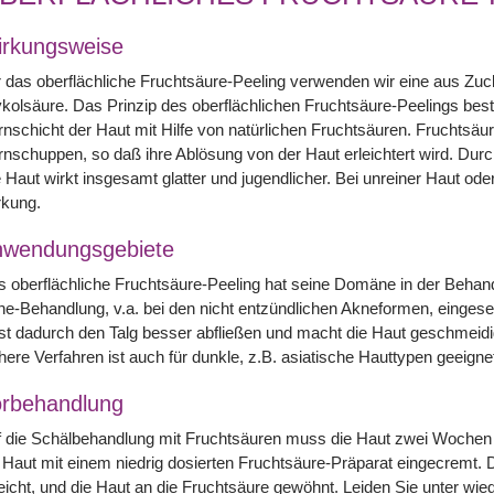
rkungsweise
 das oberflächliche Fruchtsäure-Peeling verwenden wir eine aus Z
kolsäure. Das Prinzip des oberflächlichen Fruchtsäure-Peelings best
nschicht der Haut mit Hilfe von natürlichen Fruchtsäuren. Fruchts
nschuppen, so daß ihre Ablösung von der Haut erleichtert wird. Durch
 Haut wirkt insgesamt glatter und jugendlicher. Bei unreiner Haut od
rkung.
nwendungsgebiete
 oberflächliche Fruchtsäure-Peeling hat seine Domäne in der Beha
e-Behandlung, v.a. bei den nicht entzündlichen Akneformen, eingese
st dadurch den Talg besser abfließen und macht die Haut geschmeidig
here Verfahren ist auch für dunkle, z.B. asiatische Hauttypen geeigne
rbehandlung
 die Schälbehandlung mit Fruchtsäuren muss die Haut zwei Wochen l
 Haut mit einem niedrig dosierten Fruchtsäure-Präparat eingecremt.
eicht, und die Haut an die Fruchtsäure gewöhnt. Leiden Sie unter wi