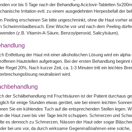
nden vor bis 5 Tage nach der Behandlung Aciclovir-Tabletten 5x200
hanische Irritation evtl. zu einem ausgedehnten Herpesbefall der b
 Peeling erscheinen Sie bitte ungeschminkt, ohne die Haut vorher e
n Schwimmbadbesuch. Eine Woche vor und nach dem Peeling dürfen a
wenden (z.B. Vitamin-A-Säure, Benzoylperoxid, Salicylsäure).
handlung
h Entfettung der Haut mit einer alkoholischen Lösung wird ein alpha
roffenen Hautstellen aufgetragen. Bei der ersten Behandlung beginnt
der Regel 20%. Nach kurzer Zeit, ca. 1-3 Minuten tritt ein leichtes Br
erbrechungslösung neutralisiert wird.
achbehandlung
h der Schälbehandlung mit Fruchtsäuren ist der Patient durchaus ges
iglich für einige Stunden etwas gerötet, wie bei einem leichten Son
nen Sie ein kühlendes Tuch auf die entsprechenden Stellen legen. We
n die Haut zwei bis vier Tage leicht schuppen. Schmerzen und Schwe
lte es dennoch zu Schmerzen, Nässen der Haut oder sogar Bläschen
eder bei uns vor, da durch wirksame Gegenmaßnahmen eine solche, 