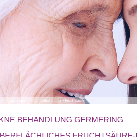
me
>
Leistungen
>
Faltenbehandlung
>
Fruchtsäure
KNE BEHANDLUNG GERMERING
BERFLÄCHLICHES FRUCHTSÄURE-