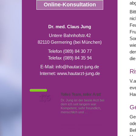
ab
Online-Konsultation
Bit
nic
Feu
Dr. med. Claus Jung
Fr
Untere Bahnhofstr.42
Son
82110 Germering (bei München)
wie
Telefon (089) 84 30 77
der
Telefax (089) 84 35 94
die
E-Mail:
info@hautarzt-jung.de
Ri
Internet:
www.hautarzt-jung.de
V.a
eve
Hau
Tolles Team, toller Arzt!
Von Patienten
1,5
Note
bewertet mit
Dr. Jung ist der beste Arzt bei
dem ich seit langem war.
G
Kompetent, sehr freundlich,
menschlich und …
Mehr
Geg
ode
Hautärzte (Dermatologen)
in Germering
Beh