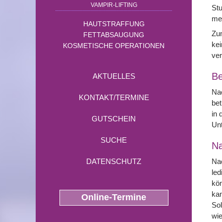
VAMPIR-LIFTING
Stu
mec
HAUTSTRAFFUNG
Zum
FETTABSAUGUNG
kei
KOSMETISCHE OPERATIONEN
ver
Be
AKTUELLES
Nac
KONTAKT/TERMINE
bet
in 
GUTSCHEIN
Unt
SUCHE
N
Nac
DATENSCHUTZ
led
kön
kan
Online-Termine
Sol
wi