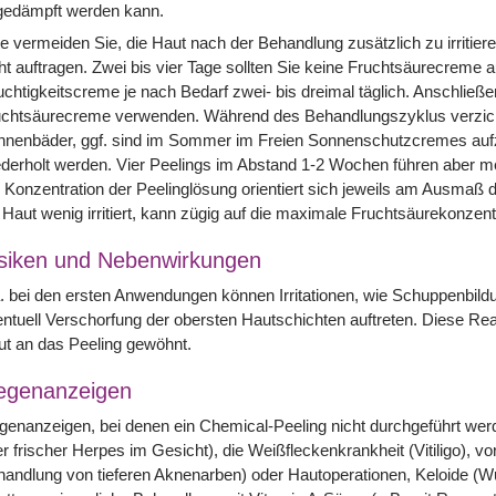
gedämpft werden kann.
te vermeiden Sie, die Haut nach der Behandlung zusätzlich zu irriti
ht auftragen. Zwei bis vier Tage sollten Sie keine Fruchtsäurecreme 
chtigkeitscreme je nach Bedarf zwei- bis dreimal täglich. Anschließ
uchtsäurecreme verwenden. Während des Behandlungszyklus verzicht
nenbäder, ggf. sind im Sommer im Freien Sonnenschutzcremes aufzu
derholt werden. Vier Peelings im Abstand 1-2 Wochen führen aber m
 Konzentration der Peelinglösung orientiert sich jeweils am Ausmaß der
 Haut wenig irritiert, kann zügig auf die maximale Fruchtsäurekonzent
siken und Nebenwirkungen
. bei den ersten Anwendungen können Irritationen, wie Schuppenbild
ntuell Verschorfung der obersten Hautschichten auftreten. Diese Reak
t an das Peeling gewöhnt.
egenanzeigen
enanzeigen, bei denen ein Chemical-Peeling nicht durchgeführt werden
r frischer Herpes im Gesicht), die Weißfleckenkrankheit (Vitiligo), 
andlung von tieferen Aknenarben) oder Hautoperationen, Keloide (Wu