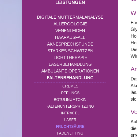
LEISTUNGEN
Wi
DIGITALE MUTTERMALANALYSE
Für
ALLERGOLOGIE
Gly
VENENLEIDEN
Hor
HAARAUSFALL
Hor
AKNESPRECHSTUNDE
Die
STARKES SCHWITZEN
Wi
LICHTTHERAPIE
LASERBEHANDLUNG
A
AMBULANTE OPERATIONEN
FALTENBEHANDLUNG
Das
Akn
CREMES
läs
PEELINGS
sic
BOTULINUMTOXIN
FALTENUNTERSPRITZUNG
Vo
INTRACEL
LASER
Auf
FRUCHTSÄURE
die
FADENLIFTING
err