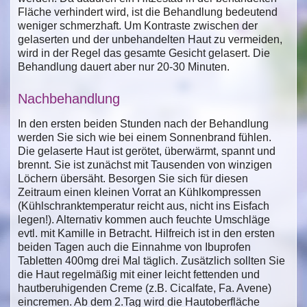
Fläche verhindert wird, ist die Behandlung bedeutend
weniger schmerzhaft. Um Kontraste zwischen der
gelaserten und der unbehandelten Haut zu vermeiden,
wird in der Regel das gesamte Gesicht gelasert. Die
Behandlung dauert aber nur 20-30 Minuten.
Nachbehandlung
In den ersten beiden Stunden nach der Behandlung
werden Sie sich wie bei einem Sonnenbrand fühlen.
Die gelaserte Haut ist gerötet, überwärmt, spannt und
brennt. Sie ist zunächst mit Tausenden von winzigen
Löchern übersäht. Besorgen Sie sich für diesen
Zeitraum einen kleinen Vorrat an Kühlkompressen
(Kühlschranktemperatur reicht aus, nicht ins Eisfach
legen!). Alternativ kommen auch feuchte Umschläge
evtl. mit Kamille in Betracht. Hilfreich ist in den ersten
beiden Tagen auch die Einnahme von Ibuprofen
Tabletten 400mg drei Mal täglich. Zusätzlich sollten Sie
die Haut regelmäßig mit einer leicht fettenden und
hautberuhigenden Creme (z.B. Cicalfate, Fa. Avene)
eincremen. Ab dem 2.Tag wird die Hautoberfläche