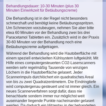
Behandlungsdauer: 10-30 Minuten (plus 30
Minuten Einwirkzeit für Betäubungscreme)
Die Behandlung ist in der Regel nicht besonders
schmerzhaft und benötigt keine Betäubungsspritzen.
Um Schmerzen vorzubeugen, nehmen Sie aber bitte
etwa 60 Minuten vor der Behandlung zwei bis drei
Paracetamol Tabletten ein. Zusätzlich wird in der Praxis
30-60 Minuten vor der Behandlung noch eine
Betäubungscreme aufgetragen.
Während der Behandlung wird die Hautoberfläche mit
einem speziell entwickelten Kühlsystem luftgekühlt. Mit
Hilfe eines computergesteuerten CO2-Laserscanners
werden sehr regelmäßig Tausende von winzigen
Löchern in die Hautoberfläche gelasert. Jeder
Scannerimpuls durchlöchert ein quadratisches Areal
von bis zu zwei Quadratzentimetern. Die Eindringtiefe
wird computergenau gesteuert und ist immer gleich. Ein
neues Scannerverfahren sorgt dafür, dass nie
benachbarte sondern immer nur möglichst weit
auseinander liegende Punkte nacheinander gelasert
werden. Da dadurch ein Hitzestau in der behandelten