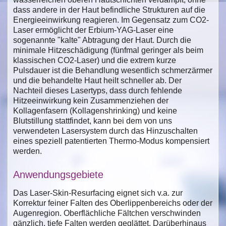
dass andere in der Haut befindliche Strukturen auf die
Energieeinwirkung reagieren. Im Gegensatz zum CO2-
Laser ermöglicht der Erbium-YAG-Laser eine
sogenannte "kalte" Abtragung der Haut. Durch die
minimale Hitzeschädigung (fünfmal geringer als beim
klassischen CO2-Laser) und die extrem kurze
Pulsdauer ist die Behandlung wesentlich schmerzärmer
und die behandelte Haut heilt schneller ab. Der
Nachteil dieses Lasertyps, dass durch fehlende
Hitzeeinwirkung kein Zusammenziehen der
Kollagenfasern (Kollagenshrinking) und keine
Blutstillung stattfindet, kann bei dem von uns
verwendeten Lasersystem durch das Hinzuschalten
eines speziell patentierten Thermo-Modus kompensiert
werden.
Anwendungsgebiete
Das Laser-Skin-Resurfacing eignet sich v.a. zur
Korrektur feiner Falten des Oberlippenbereichs oder der
Augenregion. Oberflächliche Fältchen verschwinden
gänzlich, tiefe Falten werden geglättet. Darüberhinaus