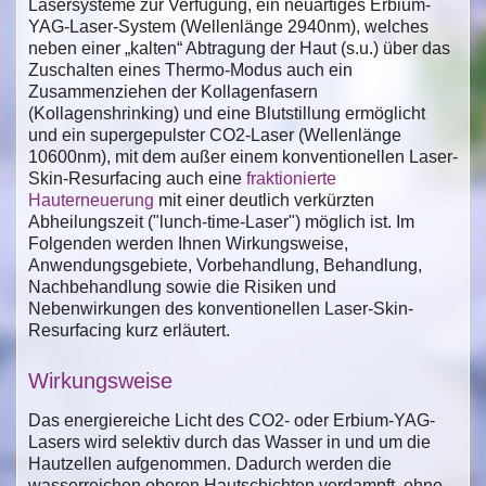
Lasersysteme zur Verfügung, ein neuartiges Erbium-
YAG-Laser-System (Wellenlänge 2940nm), welches
neben einer „kalten“ Abtragung der Haut (s.u.) über das
Zuschalten eines Thermo-Modus auch ein
Zusammenziehen der Kollagenfasern
(Kollagenshrinking) und eine Blutstillung ermöglicht
und ein supergepulster CO2-Laser (Wellenlänge
10600nm), mit dem außer einem konventionellen Laser-
Skin-Resurfacing auch eine
fraktionierte
Hauterneuerung
mit einer deutlich verkürzten
Abheilungszeit ("lunch-time-Laser") möglich ist. Im
Folgenden werden Ihnen Wirkungsweise,
Anwendungsgebiete, Vorbehandlung, Behandlung,
Nachbehandlung sowie die Risiken und
Nebenwirkungen des konventionellen Laser-Skin-
Resurfacing kurz erläutert.
Wirkungsweise
Das energiereiche Licht des CO2- oder Erbium-YAG-
Lasers wird selektiv durch das Wasser in und um die
Hautzellen aufgenommen. Dadurch werden die
wasserreichen oberen Hautschichten verdampft, ohne