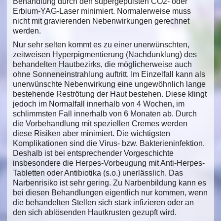
Behandlung durch den supergepulsten CO2- oder
Erbium-YAG-Laser minimiert. Normalerweise muss
nicht mit gravierenden Nebenwirkungen gerechnet
werden.
Nur sehr selten kommt es zu einer unerwünschten,
zeitweisen Hyperpigmentierung (Nachdunklung) des
behandelten Hautbezirks, die möglicherweise auch
ohne Sonneneinstrahlung auftritt. Im Einzelfall kann als
unerwünschte Nebenwirkung eine ungewöhnlich lange
bestehende Reströtung der Haut bestehen. Diese klingt
jedoch im Normalfall innerhalb von 4 Wochen, im
schlimmsten Fall innerhalb von 6 Monaten ab. Durch
die Vorbehandlung mit speziellen Cremes werden
diese Risiken aber minimiert. Die wichtigsten
Komplikationen sind die Virus- bzw. Bakterieninfektion.
Deshalb ist bei entsprechender Vorgeschichte
insbesondere die Herpes-Vorbeugung mit Anti-Herpes-
Tabletten oder Antibiotika (s.o.) unerlässlich. Das
Narbenrisiko ist sehr gering. Zu Narbenbildung kann es
bei diesen Behandlungen eigentlich nur kommen, wenn
die behandelten Stellen sich stark infizieren oder an
den sich ablösenden Hautkrusten gezupft wird.