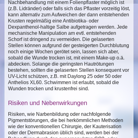
Nachbehandlung mit einem Folienpflaster möglich ist
(z.B. Lidränder) oder falls sich das Pflaster vorzeitig löst,
kann alternativ zum Aufweichen der dann entstehenden
Krusten regelmäßig eine Antibiotika- oder
Dexpanthenol-haltige Salbe aufgetragen werden. Jede
mechanische Manipulation am evtl. entstehenden
Schorf ist dringend zu vermeiden. Die gelaserten
Stellen können aufgrund der gesteigerten Durchblutung
noch einige Wochen gerötet sein, lassen sich aber,
sobald die Wunde trocken ist, mit einem Make-up o.ä.
abdecken. Solange die geringsten Hautrötungen
bestehen, sollten die gelaserten Stellen konsequent vor
UV-Licht schützen, z.B. mit Daylong 25 oder 50 oder
Anthelios XL60. Schwimmen ist erlaubt, sobald die
Wunden trocken und krustenfrei sind.
Risiken und Nebenwirkungen
Risiken, wie Narbenbildung oder nachfolgende
Pigmentstörungen, die bei herkömmlichen Methoden
wie der konventionellen Chirurgie, der Kauterisation
oder der Dermabrasion üblich sind, werden bei der