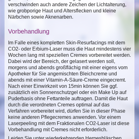
verschwinden auch andere Zeichen der Lichtalterung,
wie grobporige Haut und Altersflecken und kleine
Närbchen sowie Aknenarben.
Vorbehandlung
Im Falle eines kompletten Skin-Resurfacings mit dem
CO2- oder Erbium-Laser muss die Haut mindestens vier
Wochen lang mit speziellen Cremes vorbereitet werden.
Dabei wird der Bereich, der gelasert werden soll,
morgens und abends großflächig mit einer eigens vom
Apotheker für Sie angemischten Bleichcreme und
abends mit einer Vitamin-A-Säure-Creme eingecremt.
Nach einer Einwirkzeit von 15min können Sie ggf.
zusätzlich ein Sonnenschutzgel oder ein Make Up auf
Puderbasis ohne Fettanteile auftragen. Damit die Haut
durch die verordneten Cremes optimal auf das
Verfahren vorbereitet wird, dürfen Sie in dieser Phase
keine anderen Pflegecremes anwenden. Vor einem
Laserpeeling mit dem Fraktionalen CO2-Laser ist diese
Vorbehandlung mit Cremes nicht erforderlich.
Leiden Sie unter wiederkehrenden Herpesbläschen,