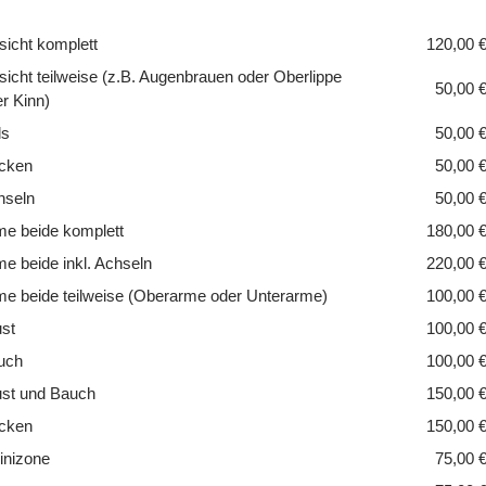
icht komplett
120,00 
icht teilweise (z.B. Augenbrauen oder Oberlippe
50,00 
r Kinn)
ls
50,00 
cken
50,00 
hseln
50,00 
me beide komplett
180,00 
e beide inkl. Achseln
220,00 
me beide teilweise (Oberarme oder Unterarme)
100,00 
st
100,00 
uch
100,00 
ust und Bauch
150,00 
cken
150,00 
inizone
75,00 