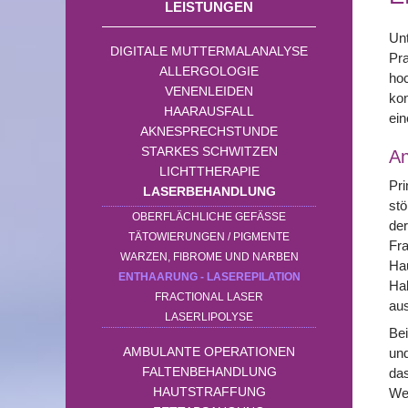
LEISTUNGEN
Unt
DIGITALE MUTTERMALANALYSE
Pra
ALLERGOLOGIE
hoc
VENENLEIDEN
kon
HAARAUSFALL
ein
AKNESPRECHSTUNDE
STARKES SCHWITZEN
A
LICHTTHERAPIE
Pri
LASERBEHANDLUNG
stö
OBERFLÄCHLICHE GEFÄSSE
der
TÄTOWIERUNGEN / PIGMENTE
Fra
WARZEN, FIBROME UND NARBEN
Ha
ENTHAARUNG - LASEREPILATION
Ha
FRACTIONAL LASER
aus
LASERLIPOLYSE
Bei
AMBULANTE OPERATIONEN
und
FALTENBEHANDLUNG
das
HAUTSTRAFFUNG
Wei