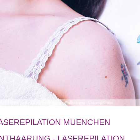
me
>
Leistungen
>
Laserbehandlung
>
Enthaarung - Laserepilation
ASEREPILATION MUENCHEN
NTHAARUNG - LASEREPILATION