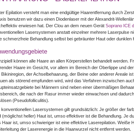
er Epilation versteht man eine endgültige Haarentfernung durch Ze
xis benutzen wir dazu einen Diodenlaser mit der Alexandrit-Wellenlän
heffektiv erwiesen hat. Der Clou an dem neuen Gerät
Soprano ICE d
ventionellen Lasersystemen anstatt einzelner mehrere Laserpulse ni
e schmerzfreie Behandlung selbst bei gebräunter Haut oder dunklen 
nwendungsgebiete
nzipiell können alle Haare an allen Körperstellen behandelt werden.
render Haare im Gesicht, vor allem im Bereich der Oberlippe und d
 Bikiniregion, der Achselbehaarung, der Beine oder anderer Areale i
uen als störend empfunden wird, wird das Verfahren inzwischen au
upteinsatzgebiete bei Männern sind neben einer übermäßigen Behaa
lsbereich, die nach der Rasur immer wieder einwachsen und dadu
lösen (Pseudofolliculitis).
 konventionellen Lasersystemen gilt grundsätzlich: Je größer der fa
 (möglichst heller) Haut ist, umso effektiver ist die Behandlung. Je 
 Haar ist, umso schwieriger ist eine effektive Laserepilation. Weiß
terleitung der Laserenergie in die Haarwurzel nicht entfernt werden.