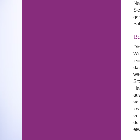
Na
Sie
gep
So
Be
Die
Woc
jed
dau
wäc
Sit
Ha
aus
sei
zwi
ver
der
etw