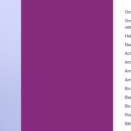
Ges
Ges
ode
Ha
Na
Ac
Ar
Arm
Ar
Bru
Ba
Br
Rü
Bik