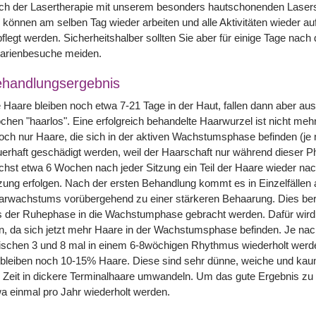
ch der Lasertherapie mit unserem besonders hautschonenden Laser
 können am selben Tag wieder arbeiten und alle Aktivitäten wieder a
flegt werden. Sicherheitshalber sollten Sie aber für einige Tage na
larienbesuche meiden.
handlungsergebnis
 Haare bleiben noch etwa 7-21 Tage in der Haut, fallen dann aber aus,
hen "haarlos". Eine erfolgreich behandelte Haarwurzel ist nicht meh
och nur Haare, die sich in der aktiven Wachstumsphase befinden (j
erhaft geschädigt werden, weil der Haarschaft nur während dieser 
hst etwa 6 Wochen nach jeder Sitzung ein Teil der Haare wieder nac
zung erfolgen. Nach der ersten Behandlung kommt es in Einzelfällen 
arwachstums vorübergehend zu einer stärkeren Behaarung. Dies ber
 der Ruhephase in die Wachstumphase gebracht werden. Dafür wird 
n, da sich jetzt mehr Haare in der Wachstumsphase befinden. Je na
schen 3 und 8 mal in einem 6-8wöchigen Rhythmus wiederholt werde
bleiben noch 10-15% Haare. Diese sind sehr dünne, weiche und kaum
 Zeit in dickere Terminalhaare umwandeln. Um das gute Ergebnis zu 
a einmal pro Jahr wiederholt werden.