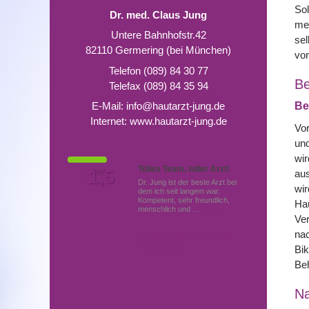
Sol
Dr. med. Claus Jung
meh
Untere Bahnhofstr.42
sel
82110 Germering (bei München)
von
Telefon (089) 84 30 77
Be
Telefax (089) 84 35 94
E-Mail:
info@hautarzt-jung.de
Be
Internet:
www.hautarzt-jung.de
Vor
und
wir
Tolles Team, toller Arzt!
Von Patienten
1,5
Note
aus
bewertet mit
Dr. Jung ist der beste Arzt bei
wir
dem ich seit langem war.
Kompetent, sehr freundlich,
Hau
menschlich und …
Mehr
Ver
nac
Hautärzte (Dermatologen)
in Germering
Bik
Beh
N