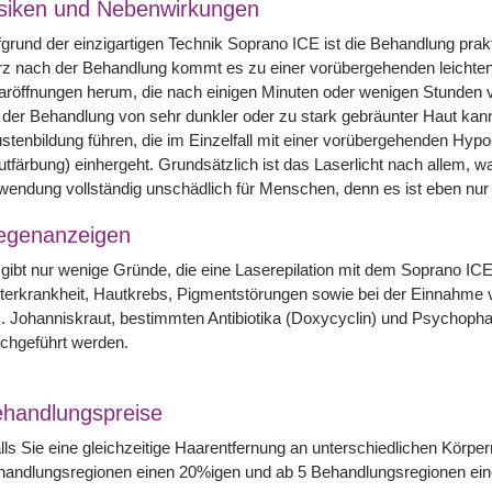
siken und Nebenwirkungen
grund der einzigartigen Technik Soprano ICE ist die Behandlung pr
z nach der Behandlung kommt es zu einer vorübergehenden leichten
röffnungen herum, die nach einigen Minuten oder wenigen Stunden von
 der Behandlung von sehr dunkler oder zu stark gebräunter Haut kann
stenbildung führen, die im Einzelfall mit einer vorübergehenden Hyp
tfärbung) einhergeht. Grundsätzlich ist das Laserlicht nach allem, 
endung vollständig unschädlich für Menschen, denn es ist eben nur 
egenanzeigen
gibt nur wenige Gründe, die eine Laserepilation mit dem Soprano IC
terkrankheit, Hautkrebs, Pigmentstörungen sowie bei der Einnahme
. Johanniskraut, bestimmten Antibiotika (Doxycyclin) und Psychopharm
chgeführt werden.
handlungspreise
lls Sie eine gleichzeitige Haarentfernung an unterschiedlichen Körpe
handlungsregionen einen 20%igen und ab 5 Behandlungsregionen ein