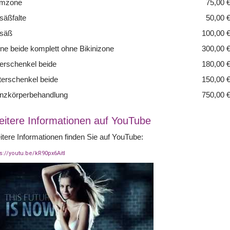
timzone
75,00 
säßfalte
50,00 
säß
100,00 
ne beide komplett ohne Bikinizone
300,00 
erschenkel beide
180,00 
terschenkel beide
150,00 
nzkörperbehandlung
750,00 
itere Informationen auf YouTube
tere Informationen finden Sie auf YouTube:
ps://youtu.be/kR90px6AitI