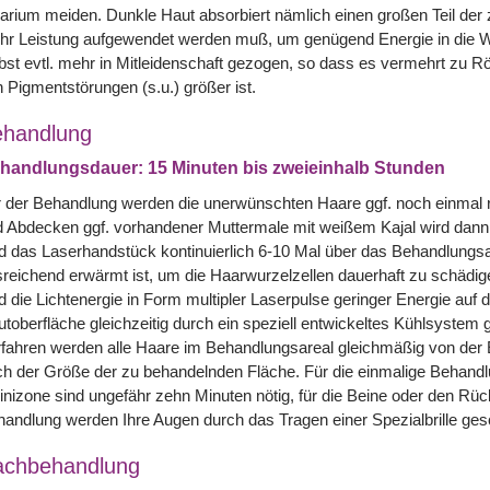
arium meiden. Dunkle Haut absorbiert nämlich einen großen Teil der
r Leistung aufgewendet werden muß, um genügend Energie in die Wur
bst evtl. mehr in Mitleidenschaft gezogen, so dass es vermehrt zu
 Pigmentstörungen (s.u.) größer ist.
handlung
handlungsdauer: 15 Minuten bis zweieinhalb Stunden
 der Behandlung werden die unerwünschten Haare ggf. noch einmal r
 Abdecken ggf. vorhandener Muttermale mit weißem Kajal wird dann 
d das Laserhandstück kontinuierlich 6-10 Mal über das Behandlungs
reichend erwärmt ist, um die Haarwurzelzellen dauerhaft zu schädig
d die Lichtenergie in Form multipler Laserpulse geringer Energie auf
toberfläche gleichzeitig durch ein speziell entwickeltes Kühlsystem g
fahren werden alle Haare im Behandlungsareal gleichmäßig von der E
h der Größe der zu behandelnden Fläche. Für die einmalige Behandl
inizone sind ungefähr zehn Minuten nötig, für die Beine oder den R
andlung werden Ihre Augen durch das Tragen einer Spezialbrille ges
achbehandlung