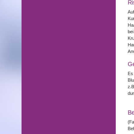
Ri
Auf
Kur
Haa
bei
Kru
Hau
Anw
G
Es 
Blu
z.B
dur
Be
(Fa
Be