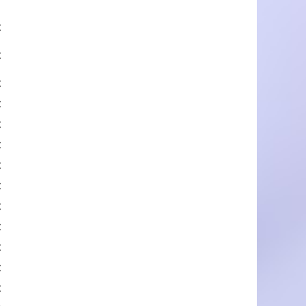
€
€
€
€
€
€
€
€
€
€
€
€
€