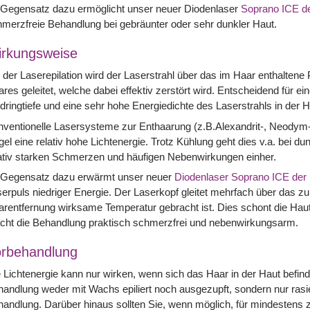
 Gegensatz dazu ermöglicht unser neuer Diodenlaser
Soprano ICE d
merzfreie Behandlung bei gebräunter oder sehr dunkler Haut.
rkungsweise
 der Laserepilation wird der Laserstrahl über das im Haar enthalte
res geleitet, welche dabei effektiv zerstört wird. Entscheidend für ei
dringtiefe und eine sehr hohe Energiedichte des Laserstrahls in der 
ventionelle Lasersysteme zur Enthaarung (z.B.Alexandrit-, Neodym-
el eine relativ hohe Lichtenergie. Trotz Kühlung geht dies v.a. bei d
ativ starken Schmerzen und häufigen Nebenwirkungen einher.
 Gegensatz dazu erwärmt unser neuer
Diodenlaser Soprano ICE der
erpuls niedriger Energie. Der Laserkopf gleitet mehrfach über das zu
rentfernung wirksame Temperatur gebracht ist. Dies schont die Ha
cht die Behandlung praktisch schmerzfrei und nebenwirkungsarm.
rbehandlung
 Lichtenergie kann nur wirken, wenn sich das Haar in der Haut befin
andlung weder mit Wachs epiliert noch ausgezupft, sondern nur rasie
andlung. Darüber hinaus sollten Sie, wenn möglich, für mindesten