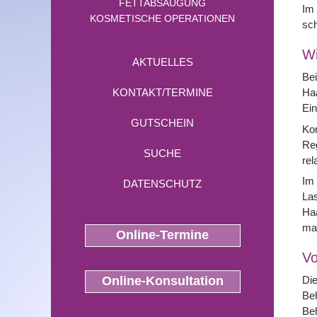
FETTABSAUGUNG
Im
KOSMETISCHE OPERATIONEN
sch
Wi
AKTUELLES
Bei
KONTAKT/TERMINE
Haa
Ein
GUTSCHEIN
Kon
Reg
SUCHE
rel
Im
DATENSCHUTZ
Las
Haa
ma
Online-Termine
Vo
Online-Konsultation
Die
Beh
Beh