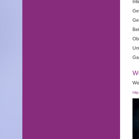
In
Ge
Ge
Bei
Ob
Un
Ga
We
Wei
htt