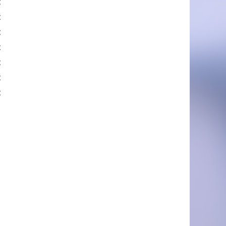
€
€
€
€
€
€
€