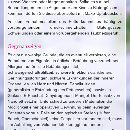
zu zwei Wochen oder länger anhalten. Sollte es v.a. bei
Behandlungen um die Augen oder am Kinn zu Blutergüssen
kommen, dürfen Sie diese aber sofort mit Make-Up abdecken.
An den Entnahmestellen des Fetts kommt es häufig zu
vorübergehenden druckschmerzhaften Blutergüssen,
Schwellungen oder einem vorübergehenden Taubheitsgefühl
.
Gegenanzeigen
Es gibt nur wenige Gründe, die es eventuell verbieten, eine
Entnahme von Eigenfett in örtlicher Betäubung vorzunehmen:
Allergien auf örtliche Betäubungsmittel,
Schwangerschaft/Stillzeit, schwere Infektionskrankheiten,
Gerinnungsstörungen, schwere Erkrankungen der inneren
Organe, v.a. an Herz und Nieren, Pannikulitiden
(generalisierte Entzündung des Fettgewebes), sowie ein
Glukose-6-Phoshat-Dehydrogenase-Mangel. Der Einsatz von
Nanofett setzt im Unterschied zu anderen Materialien die
Möglichkeit einer operativen Gewinnung beim jeweiligen
Patienten voraus. Falls an den typischen Stellen (Hüften,
Bauch, Oberschenkel) keine Fettpolster vorhanden sind, muss
zur Auffüllung von Volumendefekten ggf. auf andere