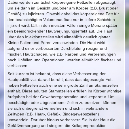
Dabei werden zunächst körpereigene Fettzellen abgesaugt,
um sie dann
im Gesicht und/oder am Körper (z.B. Brust oder
Gesäß) zu injizieren. Obwohl dabei das körpereigene Fett für
den beabsichtigten Volumenaufbau nur in tiefere Schichten
injiziert wird, fällt in den meisten Fällen einige Monate später
ein beeindruckender Hautverjüngungseffekt auf. Die Haut
über den Injektionsstellen wird allmählich deutlich glatter.
Kleine Falten und Poren verschwinden. Die Haut wirkt
aufgrund einer verbesserten Durchblutung rosiger und
frischer. Hautschäden, wie z.B. Narben und Verbrennungen
nach Unfällen und Operationen, werden allmählich flacher und
verblassen.
Seit kurzem ist bekannt, dass diese Verbesserung der
Hautqualität v.a. darauf beruht, dass das abgesaugte Fett
neben Fettzellen auch eine sehr große Zahl an Stammzellen
enthält. Diese adulten Stammzellen erfüllen im Körper wichtige
Aufgaben bei der Geweberegeneration und -reparatur. Um
beschädigte oder abgestorbene Zellen zu ersetzen, können
sie sich unbegrenzt vermehren und sich in viele andere
Zelltypen (z.B. Haut-, Gefäß-, Bindegewebszellen)
umwandeln. Darüber hinaus verbessern Sie in der Haut die
Gefäßversorgung und steigern die Kollagenproduktion.