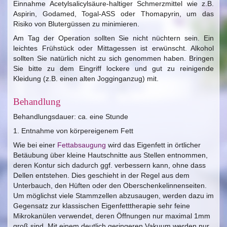
Einnahme Acetylsalicylsäure-haltiger Schmerzmittel wie z.B.
Aspirin, Godamed, Togal-ASS oder Thomapyrin, um das
Risiko von Blutergüssen zu minimieren.
Am Tag der Operation sollten Sie nicht nüchtern sein. Ein
leichtes Frühstück oder Mittagessen ist erwünscht. Alkohol
sollten Sie natürlich nicht zu sich genommen haben. Bringen
Sie bitte zu dem Eingriff lockere und gut zu reinigende
Kleidung (z.B. einen alten Jogginganzug) mit.
Behandlung
Behandlungsdauer: ca. eine Stunde
1. Entnahme von körpereigenem Fett
Wie bei einer
Fettabsaugung
wird das Eigenfett in örtlicher
Betäubung über kleine Hautschnitte aus Stellen entnommen,
deren Kontur sich dadurch ggf. verbessern kann, ohne dass
Dellen entstehen. Dies geschieht in der Regel aus dem
Unterbauch, den Hüften oder den Oberschenkelinnenseiten.
Um möglichst viele Stammzellen abzusaugen, werden dazu im
Gegensatz zur klassischen Eigenfetttherapie sehr feine
Mikrokanülen verwendet, deren Öffnungen nur maximal 1mm
groß sind. Mit einem deutlich geringeren Vakuum werden nur