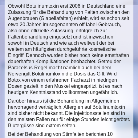
Obwohl Botulinumtoxin erst 2006 in Deutschland eine
Zulassung für die Behandlung von Falten zwischen den
Augenbrauen (Glabellafalten) erhielt, wird es schon seit
etwa 20 Jahren im sogenannten off-label-Gebrauch,
also ohne offizielle Zulassung, erfolgreich zur
Faltenbehandlung eingesetzt und ist inzwischen
sowohl in Deutschland wie auch weltweit der bei
weitem am häufigsten durchgeführte kosmetische
Eingriff. Dennoch wurden bisher noch keine ernsthaften
dauerhaften Komplikationen beobachtet. Getreu der
Paracelsus-Regel macht nämlich auch bei dem
Nervengift Botulinumtoxin die Dosis das Gift: Wird
Botox von einem erfahrenen Facharzt in niedrigen
Dosen gezielt in den Muskel eingespritzt, ist es nach
heutigem Kenntnisstand vollkommen ungefährlich.
Darüber hinaus ist die Behandlung im Allgemeinen
hervorragend verträglich. Allergien auf Botulinumtoxin
sind bisher nicht bekannt. Die Injektionsstellen sind in
den meisten Fällen nur für einige Stunden leicht gerötet.
Blutergüsse sind extrem selten.
Bei der Behandlung von Stirnfalten berichten 10