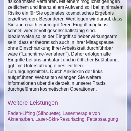
risikoärmsten Verfahren. Mit einem möglichst geringen
zeitlichem und finanziellem Aufwand soll bei minimalem
Risiko ein für Sie optimales kosmetisches Ergebnis
erzielt werden. Besonderen Wert legen wir darauf, dass
Sie auch nach einem größeren Eingriff möglichst
schnell wieder voll gesellschaftsfähig sind.
Idealerweise sollte der Eingriff so nebenwirkungsarm
sein, dass er theoretisch auch in Ihrer Mittagspause
ohne Einschränkung Ihrer Arbeitskraft durchführbar
wäre ("Lunchtime-Verfahren"). Daher erfolgen alle
Eingriffe bei uns ambulant und in örtlicher Betäubung,
ggf. mit Unterstützung eines leichten
Beruhigungsmittels. Durch Anklicken der links
aufgeführten Webseiten erlangen Sie weitere
Informationen über die derzeit in unserer Praxis
durchgeführten kosmetischen Operationen.
Weitere Leistungen
Faden-Lifting (Silhouette)
,
Lasertherapie von
Aknenarben
,
Laser-Skin-Resurfacing
,
Fettabsaugung