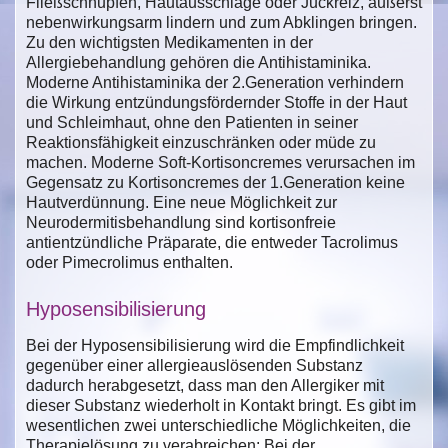
Fließschnupfen, Hautausschläge oder Juckreiz, äußerst
nebenwirkungsarm lindern und zum Abklingen bringen.
Zu den wichtigsten Medikamenten in der
Allergiebehandlung gehören die Antihistaminika.
Moderne Antihistaminika der 2.Generation verhindern
die Wirkung entzündungsfördernder Stoffe in der Haut
und Schleimhaut, ohne den Patienten in seiner
Reaktionsfähigkeit einzuschränken oder müde zu
machen. Moderne Soft-Kortisoncremes verursachen im
Gegensatz zu Kortisoncremes der 1.Generation keine
Hautverdünnung. Eine neue Möglichkeit zur
Neurodermitisbehandlung sind kortisonfreie
antientzündliche Präparate, die entweder Tacrolimus
oder Pimecrolimus enthalten.
Hyposensibilisierung
Bei der Hyposensibilisierung wird die Empfindlichkeit
gegenüber einer allergieauslösenden Substanz
dadurch herabgesetzt, dass man den Allergiker mit
dieser Substanz wiederholt in Kontakt bringt. Es gibt im
wesentlichen zwei unterschiedliche Möglichkeiten, die
Therapielösung zu verabreichen: Bei der