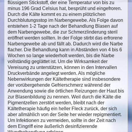
flüssigem Stickstoff, der eine Temperatur von bis zu
minus 196 Grad Celsius hat, besprüht und eingefroren.
Durch die Kälte kommt es zu einem plötzlichen
Durchblutungsstop im Narbengewebe. Als Folge davon
entstehen 1-2 Tage nach der Behandlung Blasen auf
dem Narbengewebe, die zur Schmerzlinderung steril
eröffnet werden sollten. In der Folge stirbt das erfrorene
Narbengewebe ab und fällt ab. Dadurch wird die Narbe
flacher. Die Behandlung kann in Abständen von 4 bis 6
Wochen so lange wiederholt werden, bis die Narbe
vollständig geglättet ist. Um die Wirksamkeit der
Vereisung zu unterstützen, können in den Intervallen
Druckverbände angelegt werden. Als mögliche
Nebenwirkungen der Kältetherapie sind insbesondere
der vorübergehende Gefrierschmerz während der
Anwendung sowie die örtlichen Reizungen der Haut bis
zur Blasenbildung zu nennen. Weil durch die Kälte die
Pigmentzellen zerstört werden, bleibt nach der
Kältetherapie häufig ein heller Fleck zurück, der sich
aber allmählich von der Seite her wieder repigmentiert.
Um Infektionen zu vermeiden, sollte in der Zeit nach
dem Eingriff eine äußerlich desinfizierende