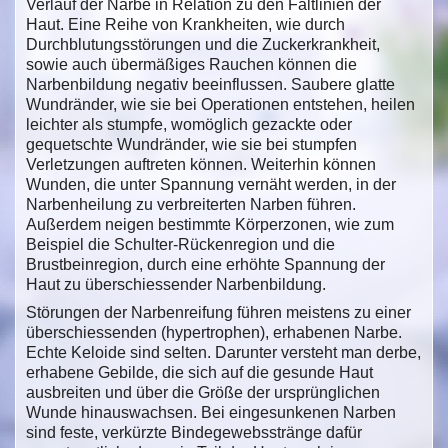
Verlauf der Narbe in Relation zu den Faltlinien der
Haut. Eine Reihe von Krankheiten, wie durch
Durchblutungsstörungen und die Zuckerkrankheit,
sowie auch übermäßiges Rauchen können die
Narbenbildung negativ beeinflussen. Saubere glatte
Wundränder, wie sie bei Operationen entstehen, heilen
leichter als stumpfe, womöglich gezackte oder
gequetschte Wundränder, wie sie bei stumpfen
Verletzungen auftreten können. Weiterhin können
Wunden, die unter Spannung vernäht werden, in der
Narbenheilung zu verbreiterten Narben führen.
Außerdem neigen bestimmte Körperzonen, wie zum
Beispiel die Schulter-Rückenregion und die
Brustbeinregion, durch eine erhöhte Spannung der
Haut zu überschiessender Narbenbildung.
Störungen der Narbenreifung führen meistens zu einer
überschiessenden (hypertrophen), erhabenen Narbe.
Echte Keloide sind selten. Darunter versteht man derbe,
erhabene Gebilde, die sich auf die gesunde Haut
ausbreiten und über die Größe der ursprünglichen
Wunde hinauswachsen. Bei eingesunkenen Narben
sind feste, verkürzte Bindegewebsstränge dafür