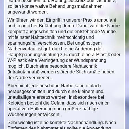
Narbe bestehen, d.h. Rötung, Juckreiz oder Schmerz,
sollten konservative Behandlungsmaßnahmen
angewandt werden.
Wir führen wir den Eingriff in unserer Praxis ambulant
und in örtlicher Betäubung durch. Dabei wird die Narbe
komplett ausgeschnitten und die entstehende Wunde
mit feinster Nahttechnik mehrschichtig und
spannungsfrei verschlossen. Bei ungünstigem
Narbenverlauf ist ggf. durch eine Änderung der
Hauptspannungsrichtung z.B. durch eine Z-Plastik oder
W-Plastik eine Verringerung der Wundspannung
möglich. Durch eine besondere Nahttechnik
(Intrakutannaht) werden störende Stichkanäle neben
der Narbe vermieden.
Aber nicht jede unschöne Narbe kann einfach
herausgeschnitten und durch eine kleinere und
unauffälligere ersetzt werden. Insbesondere bei
Keloiden besteht die Gefahr, dass sich nach einer
operativen Entfernung noch größere narbige
Wucherungen entwickeln.
Sehr wichtig ist eine korrekte Nachbehandlung. Nach
Entfernen des Nahtmaterials sollte die Anwendung