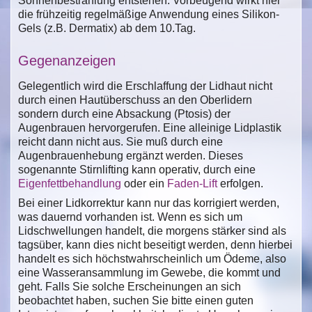
Sonnenbestrahlung entstehen. Vorbeugend wirkt hier
die frühzeitig regelmäßige Anwendung eines Silikon-
Gels (z.B. Dermatix) ab dem 10.Tag.
Gegenanzeigen
Gelegentlich wird die Erschlaffung der Lidhaut nicht
durch einen Hautüberschuss an den Oberlidern
sondern durch eine Absackung (Ptosis) der
Augenbrauen hervorgerufen. Eine alleinige Lidplastik
reicht dann nicht aus. Sie muß durch eine
Augenbrauenhebung ergänzt werden. Dieses
sogenannte Stirnlifting kann operativ, durch eine
Eigenfettbehandlung
oder ein
Faden-Lift
erfolgen.
Bei einer Lidkorrektur kann nur das korrigiert werden,
was dauernd vorhanden ist. Wenn es sich um
Lidschwellungen handelt, die morgens stärker sind als
tagsüber, kann dies nicht beseitigt werden, denn hierbei
handelt es sich höchstwahrscheinlich um Ödeme, also
eine Wasseransammlung im Gewebe, die kommt und
geht. Falls Sie solche Erscheinungen an sich
beobachtet haben, suchen Sie bitte einen guten