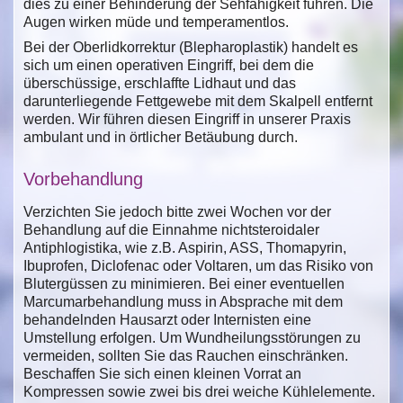
dies zu einer Behinderung der Sehfähigkeit führen. Die
Augen wirken müde und temperamentlos.
Bei der Oberlidkorrektur (Blepharoplastik) handelt es
sich um einen operativen Eingriff, bei dem die
überschüssige, erschlaffte Lidhaut und das
darunterliegende Fettgewebe mit dem Skalpell entfernt
werden. Wir führen diesen Eingriff in unserer Praxis
ambulant und in örtlicher Betäubung durch.
Vorbehandlung
Verzichten Sie jedoch bitte zwei Wochen vor der
Behandlung auf die Einnahme nichtsteroidaler
Antiphlogistika, wie z.B. Aspirin, ASS, Thomapyrin,
Ibuprofen, Diclofenac oder Voltaren, um das Risiko von
Blutergüssen zu minimieren. Bei einer eventuellen
Marcumarbehandlung muss in Absprache mit dem
behandelnden Hausarzt oder Internisten eine
Umstellung erfolgen. Um Wundheilungsstörungen zu
vermeiden, sollten Sie das Rauchen einschränken.
Beschaffen Sie sich einen kleinen Vorrat an
Kompressen sowie zwei bis drei weiche Kühlelemente.